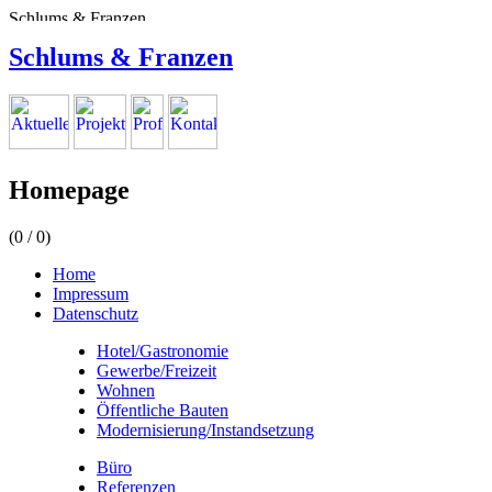
Schlums & Franzen
Homepage
(
0
/
0
)
Home
Impressum
Datenschutz
Hotel/Gastronomie
Gewerbe/Freizeit
Wohnen
Öffentliche Bauten
Modernisierung/Instandsetzung
Büro
Referenzen